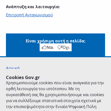
Ανάπτυξη και λειτουργία
:
Επιτροπή Ανταγωνισμού
Είναι χρήσιμη αυτή η σελίδα;
Ναι
Όχι
Αρχική
Σχετικά με το gov.gr
Cookies Gov.gr
Όροι Χρήσης
Χρησιμοποιούμε cookies που είναι αναγκαία για την
Πολιτική Απορρήτου
ορθή λειτουργία του ιστότοπου. Με τη
Δήλωση προσβασιμότητας
συγκατάθεσή σας θα χρησιμοποιήσουμε και cookies
Πολιτική cookies
για να συλλέξουμε στατιστικά στοιχεία σχετικά με
Προτάσεις για το gov.gr
την επισκεψιμότητα στην Ενιαία Ψηφιακή Πύλη
Υλοποίηση από το
Υπουργείο Ψηφιακής