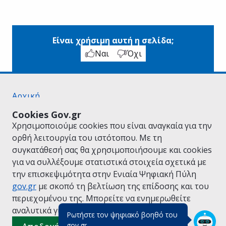
Είναι χρήσιμη αυτή η σελίδα;
Ναι
Όχι
Αρχική
Σχετικά με το gov.gr
Cookies Gov.gr
Όροι Χρήσης
Χρησιμοποιούμε cookies που είναι αναγκαία για την
Πολιτική Απορρήτου
ορθή λειτουργία του ιστότοπου. Με τη
Δήλωση προσβασιμότητας
συγκατάθεσή σας θα χρησιμοποιήσουμε και cookies
Πολιτική cookies
για να συλλέξουμε στατιστικά στοιχεία σχετικά με
Προτάσεις για το gov.gr
την επισκεψιμότητα στην Ενιαία Ψηφιακή Πύλη
Υλοποίηση από το
Υπουργείο Ψηφιακής
gov.gr
με σκοπό τη βελτίωση της επίδοσης και του
Διακυβέρνησης
περιεχομένου της. Μπορείτε να ενημερωθείτε
Ελληνικά
|
Αγγλικά
αναλυτικά για την
Πολιτική Cookies.
Ρωτήστε τον ψηφιακό βοηθό του
(πάτησε για κλείσιμο)
gov.gr