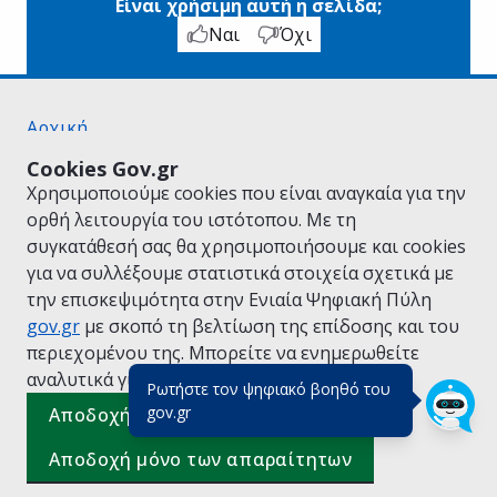
Είναι χρήσιμη αυτή η σελίδα;
Ναι
Όχι
Αρχική
Σχετικά με το gov.gr
Cookies Gov.gr
Όροι Χρήσης
Χρησιμοποιούμε cookies που είναι αναγκαία για την
Πολιτική Απορρήτου
ορθή λειτουργία του ιστότοπου. Με τη
Δήλωση προσβασιμότητας
συγκατάθεσή σας θα χρησιμοποιήσουμε και cookies
Πολιτική cookies
για να συλλέξουμε στατιστικά στοιχεία σχετικά με
Προτάσεις για το gov.gr
την επισκεψιμότητα στην Ενιαία Ψηφιακή Πύλη
Υλοποίηση από το
Υπουργείο Ψηφιακής
gov.gr
με σκοπό τη βελτίωση της επίδοσης και του
Διακυβέρνησης
περιεχομένου της. Μπορείτε να ενημερωθείτε
Ελληνικά
|
Αγγλικά
αναλυτικά για την
Πολιτική Cookies.
Ρωτήστε τον ψηφιακό βοηθό του
(πάτησε για κλείσιμο)
gov.gr
Αποδοχή όλων
Αποδοχή μόνο των απαραίτητων