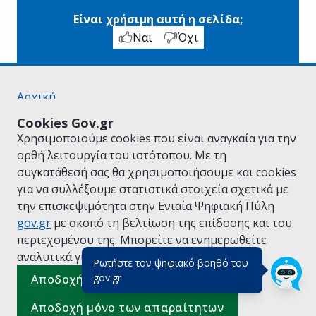
Είναι χρήσιμη αυτή η σελίδα;
Ναι
Όχι
Αρχική
Σχετικά με το gov.gr
Cookies Gov.gr
Όροι Χρήσης
Χρησιμοποιούμε cookies που είναι αναγκαία για την
Πολιτική Απορρήτου
ορθή λειτουργία του ιστότοπου. Με τη
Δήλωση προσβασιμότητας
συγκατάθεσή σας θα χρησιμοποιήσουμε και cookies
Πολιτική cookies
για να συλλέξουμε στατιστικά στοιχεία σχετικά με
Προτάσεις για το gov.gr
την επισκεψιμότητα στην Ενιαία Ψηφιακή Πύλη
Υλοποίηση από το
Υπουργείο Ψηφιακής
gov.gr
με σκοπό τη βελτίωση της επίδοσης και του
Διακυβέρνησης
περιεχομένου της. Μπορείτε να ενημερωθείτε
Ελληνικά
|
Αγγλικά
αναλυτικά για την
Πολιτική Cookies.
Ρωτήστε τον ψηφιακό βοηθό του
(πάτησε για κλείσιμο)
gov.gr
Αποδοχή όλων
Αποδοχή μόνο των απαραίτητων