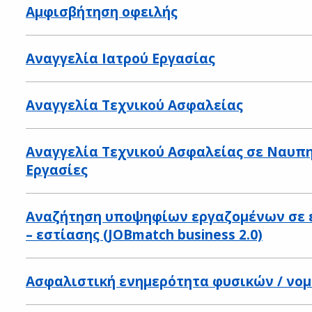
Αμφισβήτηση οφειλής
Αναγγελία Ιατρού Εργασίας
Αναγγελία Τεχνικού Ασφαλείας
Αναγγελία Τεχνικού Ασφαλείας σε Ναυπ
Εργασίες
Αναζήτηση υποψηφίων εργαζομένων σε ε
– εστίασης (JOBmatch business 2.0)
Ασφαλιστική ενημερότητα φυσικών / ν