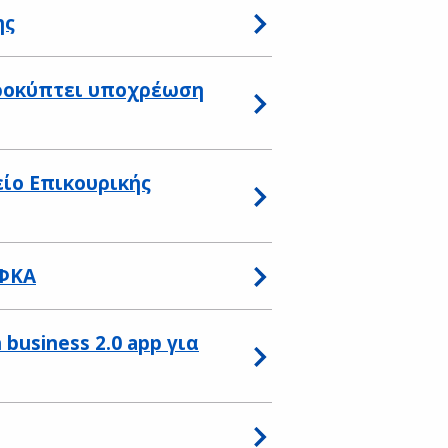
ης
προκύπτει υποχρέωση
ίο Επικουρικής
ΕΦΚΑ
business 2.0 app για