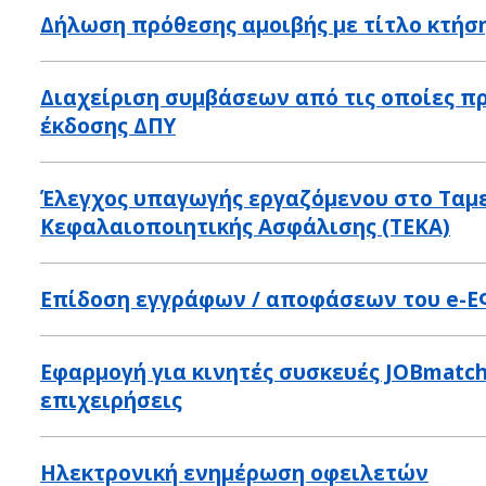
Δήλωση πρόθεσης αμοιβής με τίτλο κτήσ
Διαχείριση συμβάσεων από τις οποίες 
έκδοσης ΔΠΥ
Έλεγχος υπαγωγής εργαζόμενου στο Ταμε
Κεφαλαιοποιητικής Ασφάλισης (ΤΕΚΑ)
Επίδοση εγγράφων / αποφάσεων του e-
Εφαρμογή για κινητές συσκευές JOBmatch 
επιχειρήσεις
Ηλεκτρονική ενημέρωση οφειλετών