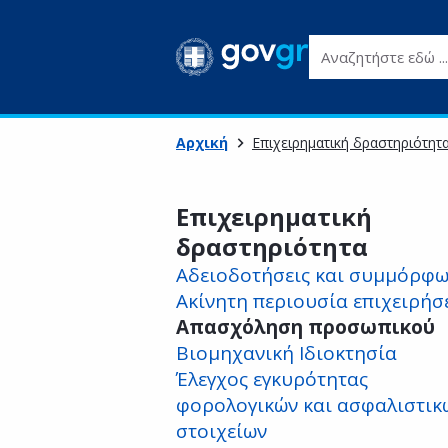
Αναζητήστε εδώ ...
Αρχική
Επιχειρηματική δραστηριότητ
Επιχειρηματική
δραστηριότητα
Αδειοδοτήσεις και συμμόρφ
Ακίνητη περιουσία επιχειρήσ
Απασχόληση προσωπικού
Βιομηχανική Ιδιοκτησία
Έλεγχος εγκυρότητας
φορολογικών και ασφαλιστικ
στοιχείων