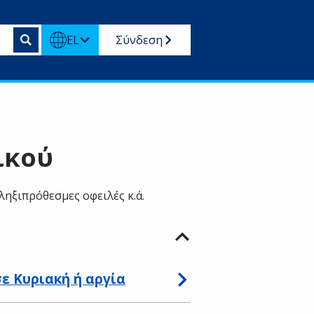
EL
Σύνδεση
ικού
ηξιπρόθεσμες οφειλές κ.ά.
ε Κυριακή ή αργία