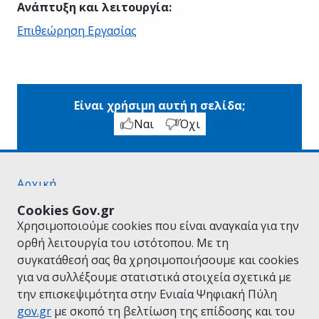
Ανάπτυξη και λειτουργία
:
Επιθεώρηση Εργασίας
Είναι χρήσιμη αυτή η σελίδα;
Ναι
Όχι
Αρχική
Σχετικά με το gov.gr
Cookies Gov.gr
Όροι Χρήσης
Χρησιμοποιούμε cookies που είναι αναγκαία για την
Πολιτική Απορρήτου
ορθή λειτουργία του ιστότοπου. Με τη
Δήλωση προσβασιμότητας
συγκατάθεσή σας θα χρησιμοποιήσουμε και cookies
Πολιτική cookies
για να συλλέξουμε στατιστικά στοιχεία σχετικά με
Προτάσεις για το gov.gr
την επισκεψιμότητα στην Ενιαία Ψηφιακή Πύλη
Υλοποίηση από το
Υπουργείο Ψηφιακής
gov.gr
με σκοπό τη βελτίωση της επίδοσης και του