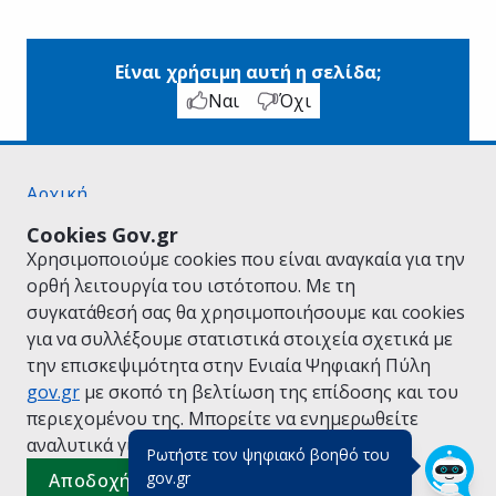
Είναι χρήσιμη αυτή η σελίδα;
Ναι
Όχι
Αρχική
Σχετικά με το gov.gr
Cookies Gov.gr
Όροι Χρήσης
Χρησιμοποιούμε cookies που είναι αναγκαία για την
Πολιτική Απορρήτου
ορθή λειτουργία του ιστότοπου. Με τη
Δήλωση προσβασιμότητας
συγκατάθεσή σας θα χρησιμοποιήσουμε και cookies
Πολιτική cookies
για να συλλέξουμε στατιστικά στοιχεία σχετικά με
Προτάσεις για το gov.gr
την επισκεψιμότητα στην Ενιαία Ψηφιακή Πύλη
Υλοποίηση από το
Υπουργείο Ψηφιακής
gov.gr
με σκοπό τη βελτίωση της επίδοσης και του
Διακυβέρνησης
περιεχομένου της. Μπορείτε να ενημερωθείτε
Ελληνικά
|
Αγγλικά
αναλυτικά για την
Πολιτική Cookies.
Ρωτήστε τον ψηφιακό βοηθό του
(πάτησε για κλείσιμο)
gov.gr
Αποδοχή όλων