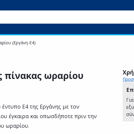
αρίου (Εργάνη-Ε4)
Χρή
 πίνακας ωραρίου
Προσθ
Επ
Για
 έντυπο Ε4 της Εργάνης με τον
εξ
σύ
ου έγκαιρα και οπωσδήποτε πριν την
ου ωραρίου.