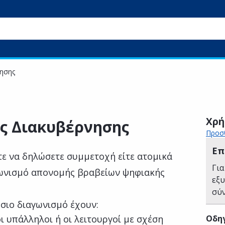
ησης
Χρή
ς Διακυβέρνησης
Προσθ
Επ
τε να δηλώσετε συμμετοχή είτε ατομικά
Για
αγωνισμό απονομής βραβείων ψηφιακής
εξ
σύ
σιο διαγωνισμό έχουν:
ι υπάλληλοι ή οι λειτουργοί με σχέση
Οδηγ