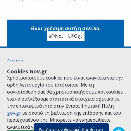
Είναι χρήσιμη αυτή η σελίδα;
Ναι
Όχι
Αρχική
Σχετικά με το gov.gr
Cookies Gov.gr
Όροι Χρήσης
Χρησιμοποιούμε cookies που είναι αναγκαία για την
Πολιτική Απορρήτου
ορθή λειτουργία του ιστότοπου. Με τη
Δήλωση προσβασιμότητας
συγκατάθεσή σας θα χρησιμοποιήσουμε και cookies
Πολιτική cookies
για να συλλέξουμε στατιστικά στοιχεία σχετικά με
Προτάσεις για το gov.gr
την επισκεψιμότητα στην Ενιαία Ψηφιακή Πύλη
Υλοποίηση από το
Υπουργείο Ψηφιακής
gov.gr
με σκοπό τη βελτίωση της επίδοσης και του
Διακυβέρνησης
περιεχομένου της. Μπορείτε να ενημερωθείτε
Ελληνικά
|
Αγγλικά
αναλυτικά για την
Πολιτική Cookies.
Ρωτήστε τον ψηφιακό βοηθό του