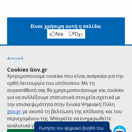
Είναι χρήσιμη αυτή η σελίδα;
Ναι
Όχι
Αρχική
Σχετικά με το gov.gr
Cookies Gov.gr
Όροι Χρήσης
Χρησιμοποιούμε cookies που είναι αναγκαία για την
Πολιτική Απορρήτου
ορθή λειτουργία του ιστότοπου. Με τη
Δήλωση προσβασιμότητας
συγκατάθεσή σας θα χρησιμοποιήσουμε και cookies
Πολιτική cookies
για να συλλέξουμε στατιστικά στοιχεία σχετικά με
Προτάσεις για το gov.gr
την επισκεψιμότητα στην Ενιαία Ψηφιακή Πύλη
Υλοποίηση από το
Υπουργείο Ψηφιακής
gov.gr
με σκοπό τη βελτίωση της επίδοσης και του
Διακυβέρνησης
περιεχομένου της. Μπορείτε να ενημερωθείτε
Ελληνικά
|
Αγγλικά
αναλυτικά για την
Πολιτική Cookies.
Ρωτήστε τον ψηφιακό βοηθό του