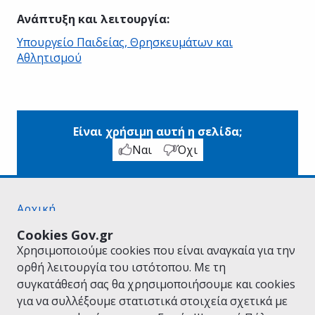
Ανάπτυξη και λειτουργία
:
Υπουργείο Παιδείας, Θρησκευμάτων και
Αθλητισμού
Είναι χρήσιμη αυτή η σελίδα;
Ναι
Όχι
Αρχική
Σχετικά με το gov.gr
Cookies Gov.gr
Όροι Χρήσης
Χρησιμοποιούμε cookies που είναι αναγκαία για την
Πολιτική Απορρήτου
ορθή λειτουργία του ιστότοπου. Με τη
Δήλωση προσβασιμότητας
συγκατάθεσή σας θα χρησιμοποιήσουμε και cookies
Πολιτική cookies
για να συλλέξουμε στατιστικά στοιχεία σχετικά με
Προτάσεις για το gov.gr