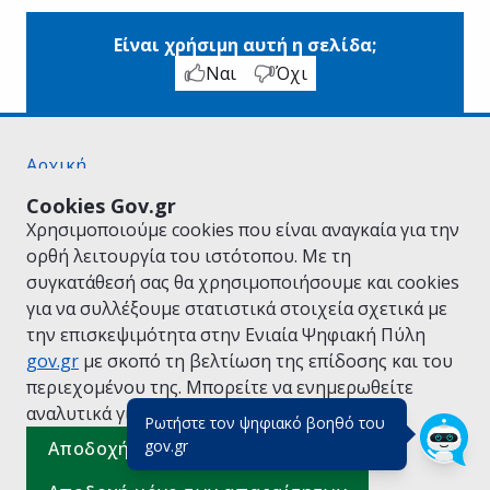
Είναι χρήσιμη αυτή η σελίδα;
Ναι
Όχι
Αρχική
Σχετικά με το gov.gr
Cookies Gov.gr
Όροι Χρήσης
Χρησιμοποιούμε cookies που είναι αναγκαία για την
Πολιτική Απορρήτου
ορθή λειτουργία του ιστότοπου. Με τη
Δήλωση προσβασιμότητας
συγκατάθεσή σας θα χρησιμοποιήσουμε και cookies
Πολιτική cookies
για να συλλέξουμε στατιστικά στοιχεία σχετικά με
Προτάσεις για το gov.gr
την επισκεψιμότητα στην Ενιαία Ψηφιακή Πύλη
Υλοποίηση από το
Υπουργείο Ψηφιακής
gov.gr
με σκοπό τη βελτίωση της επίδοσης και του
Διακυβέρνησης
περιεχομένου της. Μπορείτε να ενημερωθείτε
Ελληνικά
|
Αγγλικά
αναλυτικά για την
Πολιτική Cookies.
Ρωτήστε τον ψηφιακό βοηθό του
(πάτησε για κλείσιμο)
gov.gr
Αποδοχή όλων