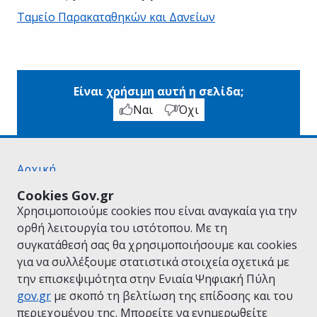
Ταμείο Παρακαταθηκών και Δανείων
Είναι χρήσιμη αυτή η σελίδα;
Ναι
Όχι
Αρχική
Σχετικά με το gov.gr
Cookies Gov.gr
Όροι Χρήσης
Χρησιμοποιούμε cookies που είναι αναγκαία για την
Πολιτική Απορρήτου
ορθή λειτουργία του ιστότοπου. Με τη
Δήλωση προσβασιμότητας
συγκατάθεσή σας θα χρησιμοποιήσουμε και cookies
Πολιτική cookies
για να συλλέξουμε στατιστικά στοιχεία σχετικά με
Προτάσεις για το gov.gr
την επισκεψιμότητα στην Ενιαία Ψηφιακή Πύλη
Υλοποίηση από το
Υπουργείο Ψηφιακής
gov.gr
με σκοπό τη βελτίωση της επίδοσης και του
Διακυβέρνησης
περιεχομένου της. Μπορείτε να ενημερωθείτε