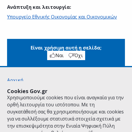
Ανάπτυξη και λειτουργία
:
Υπουργείο Εθνικής Οικονομίας και Οικονομικών
Είναι χρήσιμη αυτή η σελίδα;
Ναι
Όχι
Αρχική
Σχετικά με το gov.gr
Cookies Gov.gr
Όροι Χρήσης
Χρησιμοποιούμε cookies που είναι αναγκαία για την
Πολιτική Απορρήτου
ορθή λειτουργία του ιστότοπου. Με τη
Δήλωση προσβασιμότητας
συγκατάθεσή σας θα χρησιμοποιήσουμε και cookies
Πολιτική cookies
για να συλλέξουμε στατιστικά στοιχεία σχετικά με
Προτάσεις για το gov.gr
την επισκεψιμότητα στην Ενιαία Ψηφιακή Πύλη
Υλοποίηση από το
Υπουργείο Ψηφιακής