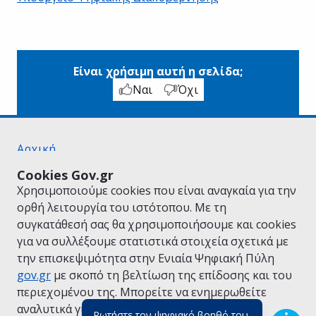
Είναι χρήσιμη αυτή η σελίδα;
Ναι
Όχι
Αρχική
Σχετικά με το gov.gr
Cookies Gov.gr
Όροι Χρήσης
Χρησιμοποιούμε cookies που είναι αναγκαία για την
Πολιτική Απορρήτου
ορθή λειτουργία του ιστότοπου. Με τη
Δήλωση προσβασιμότητας
συγκατάθεσή σας θα χρησιμοποιήσουμε και cookies
Πολιτική cookies
για να συλλέξουμε στατιστικά στοιχεία σχετικά με
Προτάσεις για το gov.gr
την επισκεψιμότητα στην Ενιαία Ψηφιακή Πύλη
Υλοποίηση από το
Υπουργείο Ψηφιακής
gov.gr
με σκοπό τη βελτίωση της επίδοσης και του
Διακυβέρνησης
περιεχομένου της. Μπορείτε να ενημερωθείτε
Ελληνικά
|
Αγγλικά
αναλυτικά για την
Πολιτική Cookies.
Ρωτήστε τον ψηφιακό βοηθό του