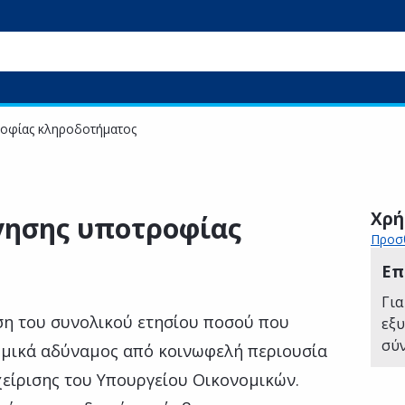
ροφίας κληροδοτήματος
Χρή
γησης υποτροφίας
Προσθ
Επ
Για
η του συνολικού ετησίου ποσού που
εξ
σύ
ομικά αδύναμος από κοινωφελή περιουσία
χείρισης του Υπουργείου Οικονομικών.