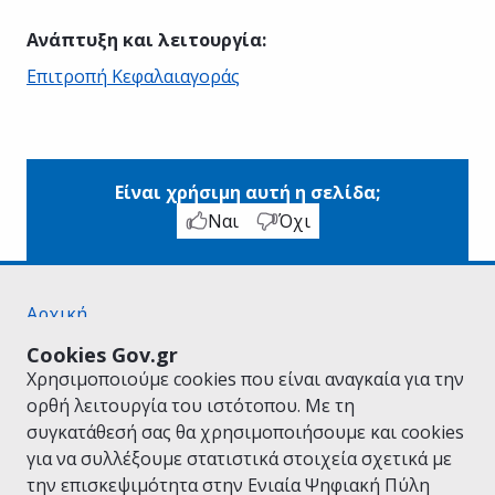
Ανάπτυξη και λειτουργία
:
Επιτροπή Κεφαλαιαγοράς
Είναι χρήσιμη αυτή η σελίδα;
Ναι
Όχι
Αρχική
Σχετικά με το gov.gr
Cookies Gov.gr
Όροι Χρήσης
Χρησιμοποιούμε cookies που είναι αναγκαία για την
Πολιτική Απορρήτου
ορθή λειτουργία του ιστότοπου. Με τη
Δήλωση προσβασιμότητας
συγκατάθεσή σας θα χρησιμοποιήσουμε και cookies
Πολιτική cookies
για να συλλέξουμε στατιστικά στοιχεία σχετικά με
Προτάσεις για το gov.gr
την επισκεψιμότητα στην Ενιαία Ψηφιακή Πύλη