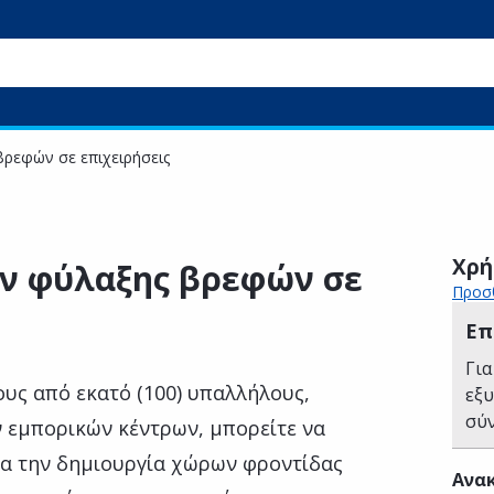
ρεφών σε επιχειρήσεις
Χρή
ν φύλαξης βρεφών σε
Προσθ
Επ
Για
ους από εκατό (100) υπαλλήλους,
εξ
σύ
 εμπορικών κέντρων, μπορείτε να
ια την δημιουργία χώρων φροντίδας
Ανακ