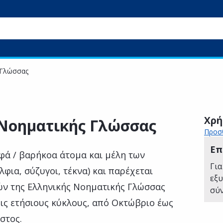
 Γλώσσας
Χρή
 Νοηματικής Γλώσσας
Προσθ
Επ
φά / βαρήκοα άτομα και μέλη των
Για
λφια, σύζυγοι, τέκνα) και παρέχεται
εξ
ν της Ελληνικής Νοηματικής Γλώσσας
σύ
ρις ετήσιους κύκλους, από Οκτώβριο έως
στος.