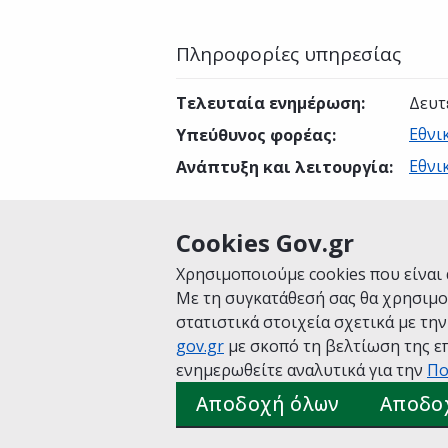
Πληροφορίες υπηρεσίας
Τελευταία ενημέρωση
:
Δευτ
Εθνι
Υπεύθυνος φορέας
:
Εθνι
Ανάπτυξη και λειτουργία
:
Cookies Gov.gr
Είναι χρήσιμη αυτή η σελίδα;
Χρησιμοποιούμε cookies που είναι 
Με τη συγκατάθεσή σας θα χρησιμο
στατιστικά στοιχεία σχετικά με τη
gov.gr
με σκοπό τη βελτίωση της επ
Αρχική
Σχετικά με το gov.gr
Όροι 
ενημερωθείτε αναλυτικά για την
Πο
Πολιτική cookies
Προτάσεις για το
Αποδοχή όλων
Αποδο
Υλοποίηση από το
Υπουργείο Ψηφ