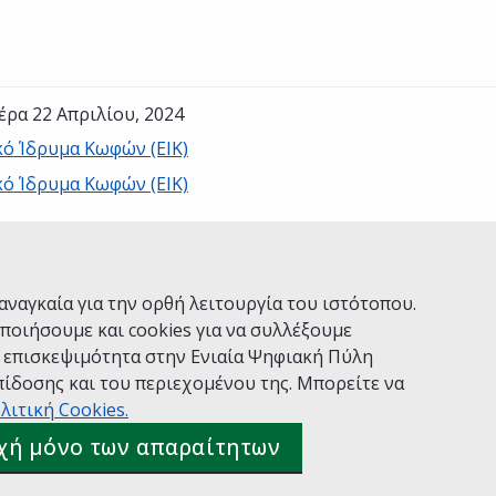
έρα 22 Απριλίου, 2024
κό Ίδρυμα Κωφών (ΕΙΚ)
κό Ίδρυμα Κωφών (ΕΙΚ)
Ναι
Όχι
αναγκαία για την ορθή λειτουργία του ιστότοπου.
ποιήσουμε και cookies για να συλλέξουμε
ν επισκεψιμότητα στην Ενιαία Ψηφιακή Πύλη
ίδοσης και του περιεχομένου της. Μπορείτε να
Χρήσης
Πολιτική Απορρήτου
Δήλωση προσβασιμότητας
λιτική Cookies.
 gov.gr
χή μόνο των απαραίτητων
ιακής Διακυβέρνησης
Ελληνικά
|
Αγγλικά