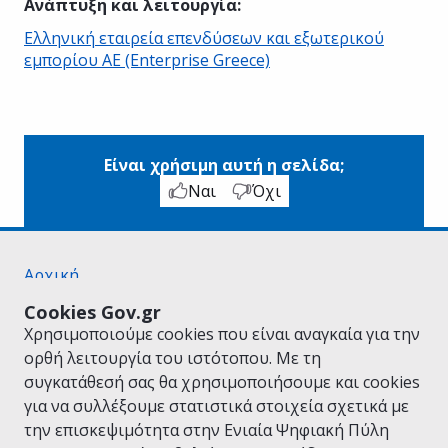
Ανάπτυξη και λειτουργία
:
Ελληνική εταιρεία επενδύσεων και εξωτερικού
εμπορίου AE (Enterprise Greece)
Είναι χρήσιμη αυτή η σελίδα;
Ναι
Όχι
Αρχική
Σχετικά με το gov.gr
Cookies Gov.gr
Όροι Χρήσης
Χρησιμοποιούμε cookies που είναι αναγκαία για την
Πολιτική Απορρήτου
ορθή λειτουργία του ιστότοπου. Με τη
Δήλωση προσβασιμότητας
συγκατάθεσή σας θα χρησιμοποιήσουμε και cookies
Πολιτική cookies
για να συλλέξουμε στατιστικά στοιχεία σχετικά με
Προτάσεις για το gov.gr
την επισκεψιμότητα στην Ενιαία Ψηφιακή Πύλη
Υλοποίηση από το
Υπουργείο Ψηφιακής