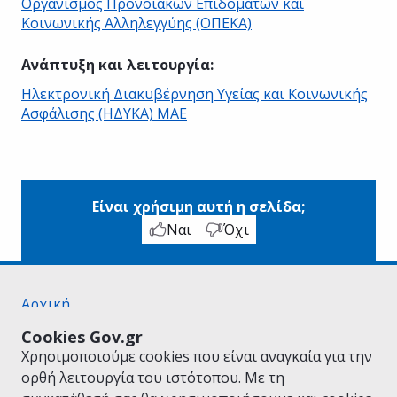
Οργανισμός Προνοιακών Επιδομάτων και
Κοινωνικής Αλληλεγγύης (ΟΠΕΚΑ)
Ανάπτυξη και λειτουργία
:
Ηλεκτρονική Διακυβέρνηση Υγείας και Κοινωνικής
Ασφάλισης (ΗΔΥΚΑ) ΜΑΕ
Είναι χρήσιμη αυτή η σελίδα;
Ναι
Όχι
Αρχική
Σχετικά με το gov.gr
Cookies Gov.gr
Όροι Χρήσης
Χρησιμοποιούμε cookies που είναι αναγκαία για την
Πολιτική Απορρήτου
ορθή λειτουργία του ιστότοπου. Με τη
Δήλωση προσβασιμότητας