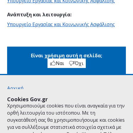
Υπουργείο Εργασίας και Κοινωνικής Ασφάλισης
Ανάπτυξη και λειτουργία
:
Υπουργείο Εργασίας και Κοινωνικής Ασφάλισης
Είναι χρήσιμη αυτή η σελίδα;
Ναι
Όχι
Αρχική
Σχετικά με το gov.gr
Cookies Gov.gr
Όροι Χρήσης
Χρησιμοποιούμε cookies που είναι αναγκαία για την
Πολιτική Απορρήτου
ορθή λειτουργία του ιστότοπου. Με τη
Δήλωση προσβασιμότητας
συγκατάθεσή σας θα χρησιμοποιήσουμε και cookies
Πολιτική cookies
για να συλλέξουμε στατιστικά στοιχεία σχετικά με
Προτάσεις για το gov.gr