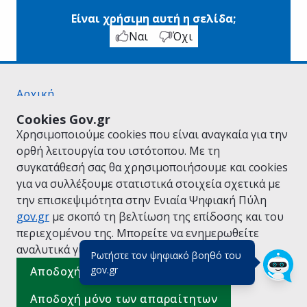
Είναι χρήσιμη αυτή η σελίδα;
Ναι
Όχι
Αρχική
Σχετικά με το gov.gr
Cookies Gov.gr
Όροι Χρήσης
Χρησιμοποιούμε cookies που είναι αναγκαία για την
Πολιτική Απορρήτου
ορθή λειτουργία του ιστότοπου. Με τη
Δήλωση προσβασιμότητας
συγκατάθεσή σας θα χρησιμοποιήσουμε και cookies
Πολιτική cookies
για να συλλέξουμε στατιστικά στοιχεία σχετικά με
Προτάσεις για το gov.gr
την επισκεψιμότητα στην Ενιαία Ψηφιακή Πύλη
Υλοποίηση από το
Υπουργείο Ψηφιακής
gov.gr
με σκοπό τη βελτίωση της επίδοσης και του
Διακυβέρνησης
περιεχομένου της. Μπορείτε να ενημερωθείτε
Ελληνικά
|
Αγγλικά
αναλυτικά για την
Πολιτική Cookies.
Ρωτήστε τον ψηφιακό βοηθό του
(πάτησε για κλείσιμο)
gov.gr
Αποδοχή όλων
Αποδοχή μόνο των απαραίτητων