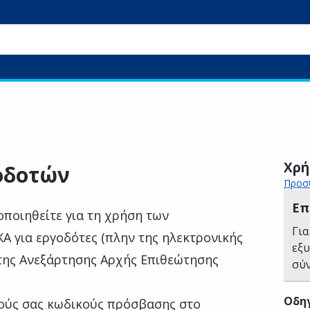
Χρή
οδοτών
Προσθ
Επ
οποιηθείτε για τη χρήση των
Για
Α για εργοδότες (πλην της ηλεκτρονικής
εξ
της Ανεξάρτησης Αρχής Επιθεώτησης
σύ
Οδηγ
ούς σας κωδικούς πρόσβασης στο