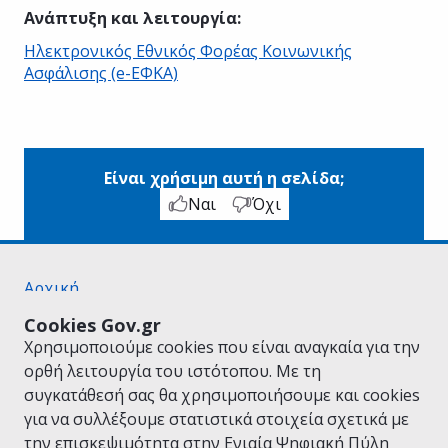
Ανάπτυξη και λειτουργία
:
Ηλεκτρονικός Εθνικός Φορέας Κοινωνικής
Ασφάλισης (e-ΕΦΚΑ)
Είναι χρήσιμη αυτή η σελίδα;
Ναι
Όχι
Αρχική
Σχετικά με το gov.gr
Cookies Gov.gr
Όροι Χρήσης
Χρησιμοποιούμε cookies που είναι αναγκαία για την
Πολιτική Απορρήτου
ορθή λειτουργία του ιστότοπου. Με τη
Δήλωση προσβασιμότητας
συγκατάθεσή σας θα χρησιμοποιήσουμε και cookies
Πολιτική cookies
για να συλλέξουμε στατιστικά στοιχεία σχετικά με
Προτάσεις για το gov.gr
την επισκεψιμότητα στην Ενιαία Ψηφιακή Πύλη