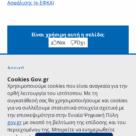
Ασφάλισης (e-ΕΦΚΑ)
Είναι χρήσιμη αυτή η σελίδα;
Ναι
Όχι
Αρχική
Σχετικά με το gov.gr
Cookies Gov.gr
Όροι Χρήσης
Χρησιμοποιούμε cookies που είναι αναγκαία για την
Πολιτική Απορρήτου
ορθή λειτουργία του ιστότοπου. Με τη
Δήλωση προσβασιμότητας
συγκατάθεσή σας θα χρησιμοποιήσουμε και cookies
Πολιτική cookies
για να συλλέξουμε στατιστικά στοιχεία σχετικά με
Προτάσεις για το gov.gr
την επισκεψιμότητα στην Ενιαία Ψηφιακή Πύλη
Υλοποίηση από το
Υπουργείο Ψηφιακής
gov.gr
με σκοπό τη βελτίωση της επίδοσης και του
Διακυβέρνησης
περιεχομένου της. Μπορείτε να ενημερωθείτε
Ελληνικά
|
Αγγλικά