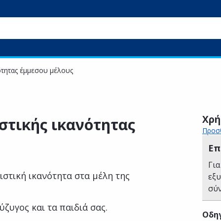
ότητας έμμεσου μέλους
Χρή
στικής ικανότητας
Προσθ
Επ
Για
στική ικανότητα στα μέλη της
εξ
σύ
ζυγος και τα παιδιά σας.
Οδηγ