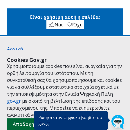
Είναι χρήσιμη αυτή η σελίδα;
Ναι
Όχι
Αρχική
Σχετικά με το gov.gr
Cookies Gov.gr
Όροι Χρήσης
Χρησιμοποιούμε cookies που είναι αναγκαία για την
Πολιτική Απορρήτου
ορθή λειτουργία του ιστότοπου. Με τη
Δήλωση προσβασιμότητας
συγκατάθεσή σας θα χρησιμοποιήσουμε και cookies
Πολιτική cookies
για να συλλέξουμε στατιστικά στοιχεία σχετικά με
Προτάσεις για το gov.gr
την επισκεψιμότητα στην Ενιαία Ψηφιακή Πύλη
Υλοποίηση από το
Υπουργείο Ψηφιακής
gov.gr
με σκοπό τη βελτίωση της επίδοσης και του
Διακυβέρνησης
περιεχομένου της. Μπορείτε να ενημερωθείτε
Ελληνικά
|
Αγγλικά
αναλυτικά για την
Πολιτική Cookies.
Ρωτήστε τον ψηφιακό βοηθό του
(πάτησε για κλείσιμο)
gov.gr
Αποδοχή όλων