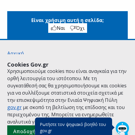
Είναι χρήσιμη αυτή η σελίδα;
Ναι
Όχι
Αρχική
Σχετικά με το gov.gr
Cookies Gov.gr
Όροι Χρήσης
Χρησιμοποιούμε cookies που είναι αναγκαία για την
Πολιτική Απορρήτου
ορθή λειτουργία του ιστότοπου. Με τη
Δήλωση προσβασιμότητας
συγκατάθεσή σας θα χρησιμοποιήσουμε και cookies
Πολιτική cookies
για να συλλέξουμε στατιστικά στοιχεία σχετικά με
Προτάσεις για το gov.gr
την επισκεψιμότητα στην Ενιαία Ψηφιακή Πύλη
Υλοποίηση από το
Υπουργείο Ψηφιακής
gov.gr
με σκοπό τη βελτίωση της επίδοσης και του
Διακυβέρνησης
περιεχομένου της. Μπορείτε να ενημερωθείτε
Ελληνικά
|
Αγγλικά
αναλυτικά για την
Πολιτική Cookies.
Ρωτήστε τον ψηφιακό βοηθό του
(πάτησε για κλείσιμο)
gov.gr
Αποδοχή όλων