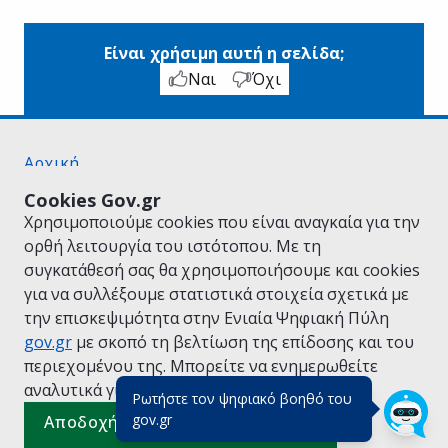
Είναι χρήσιμη αυτή η σελίδα;
Ναι
Όχι
Αρχική
Σχετικά με το gov.gr
Cookies Gov.gr
Όροι Χρήσης
Χρησιμοποιούμε cookies που είναι αναγκαία για την
Πολιτική Απορρήτου
ορθή λειτουργία του ιστότοπου. Με τη
Δήλωση προσβασιμότητας
συγκατάθεσή σας θα χρησιμοποιήσουμε και cookies
Πολιτική cookies
για να συλλέξουμε στατιστικά στοιχεία σχετικά με
Προτάσεις για το gov.gr
την επισκεψιμότητα στην Ενιαία Ψηφιακή Πύλη
Υλοποίηση από το
Υπουργείο Ψηφιακής
gov.gr
με σκοπό τη βελτίωση της επίδοσης και του
Διακυβέρνησης
περιεχομένου της. Μπορείτε να ενημερωθείτε
Ελληνικά
|
Αγγλικά
αναλυτικά για την
Πολιτική Cookies.
Ρωτήστε τον ψηφιακό βοηθό του
(πάτησε για κλείσιμο)
gov.gr
Αποδοχή όλων