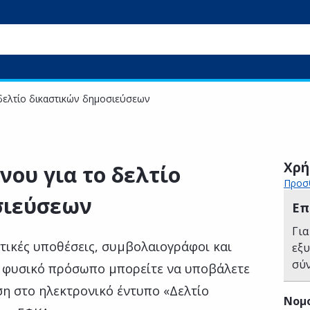
δελτίο δικαστικών δημοσιεύσεων
Χρή
νου για το δελτίο
Προσθ
σιεύσεων
Επ
Για
στικές υποθέσεις, συμβολαιογράφοι και
εξ
σύ
θε φυσικό πρόσωπο μπορείτε να υποβάλετε
ση στο ηλεκτρονικό έντυπο «Δελτίο
Νομ