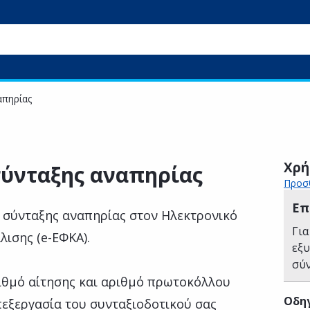
απηρίας
Χρή
σύνταξης αναπηρίας
Προσθ
Επ
 σύνταξης αναπηρίας στον Ηλεκτρονικό
Για
ισης (e-ΕΦΚΑ).
εξ
σύ
ιθμό αίτησης και αριθμό πρωτοκόλλου
Οδηγ
εξεργασία του συνταξιοδοτικού σας