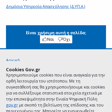
Δημόσια Υπηρεσία Απασχόλησης (Δ.ΥΠ.Α.)
Είναι χρήσιμη αυτή η σελίδα;
Ναι
Όχι
Αρχική
Σχετικά με το gov.gr
Cookies Gov.gr
Όροι Χρήσης
Χρησιμοποιούμε cookies που είναι αναγκαία για την
Πολιτική Απορρήτου
ορθή λειτουργία του ιστότοπου. Με τη
Δήλωση προσβασιμότητας
συγκατάθεσή σας θα χρησιμοποιήσουμε και cookies
Πολιτική cookies
για να συλλέξουμε στατιστικά στοιχεία σχετικά με
Προτάσεις για το gov.gr
την επισκεψιμότητα στην Ενιαία Ψηφιακή Πύλη
Υλοποίηση από το
Υπουργείο Ψηφιακής
gov.gr
με σκοπό τη βελτίωση της επίδοσης και του
Διακυβέρνησης
περιεχομένου της. Μπορείτε να ενημερωθείτε