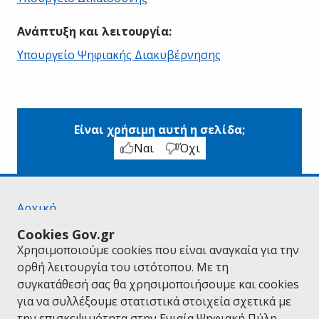
Ανάπτυξη και λειτουργία
:
Υπουργείο Ψηφιακής Διακυβέρνησης
Είναι χρήσιμη αυτή η σελίδα;
Ναι
Όχι
Αρχική
Σχετικά με το gov.gr
Cookies Gov.gr
Όροι Χρήσης
Χρησιμοποιούμε cookies που είναι αναγκαία για την
Πολιτική Απορρήτου
ορθή λειτουργία του ιστότοπου. Με τη
Δήλωση προσβασιμότητας
συγκατάθεσή σας θα χρησιμοποιήσουμε και cookies
Πολιτική cookies
για να συλλέξουμε στατιστικά στοιχεία σχετικά με
Προτάσεις για το gov.gr
την επισκεψιμότητα στην Ενιαία Ψηφιακή Πύλη