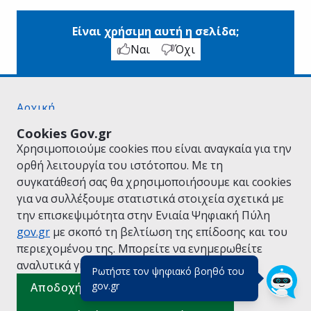
Είναι χρήσιμη αυτή η σελίδα;
Ναι
Όχι
Αρχική
Σχετικά με το gov.gr
Cookies Gov.gr
Όροι Χρήσης
Χρησιμοποιούμε cookies που είναι αναγκαία για την
Πολιτική Απορρήτου
ορθή λειτουργία του ιστότοπου. Με τη
Δήλωση προσβασιμότητας
συγκατάθεσή σας θα χρησιμοποιήσουμε και cookies
Πολιτική cookies
για να συλλέξουμε στατιστικά στοιχεία σχετικά με
Προτάσεις για το gov.gr
την επισκεψιμότητα στην Ενιαία Ψηφιακή Πύλη
Υλοποίηση από το
Υπουργείο Ψηφιακής
gov.gr
με σκοπό τη βελτίωση της επίδοσης και του
Διακυβέρνησης
περιεχομένου της. Μπορείτε να ενημερωθείτε
Ελληνικά
|
Αγγλικά
αναλυτικά για την
Πολιτική Cookies.
Ρωτήστε τον ψηφιακό βοηθό του
(πάτησε για κλείσιμο)
gov.gr
Αποδοχή όλων