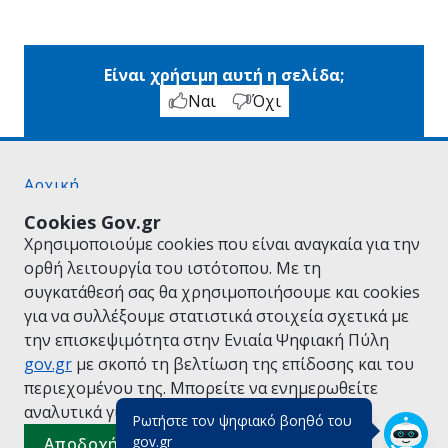
Είναι χρήσιμη αυτή η σελίδα;
Ναι
Όχι
Αρχική
Σχετικά με το gov.gr
Cookies Gov.gr
Όροι Χρήσης
Χρησιμοποιούμε cookies που είναι αναγκαία για την
Πολιτική Απορρήτου
ορθή λειτουργία του ιστότοπου. Με τη
Δήλωση προσβασιμότητας
συγκατάθεσή σας θα χρησιμοποιήσουμε και cookies
Πολιτική cookies
για να συλλέξουμε στατιστικά στοιχεία σχετικά με
Προτάσεις για το gov.gr
την επισκεψιμότητα στην Ενιαία Ψηφιακή Πύλη
Υλοποίηση από το
Υπουργείο Ψηφιακής
gov.gr
με σκοπό τη βελτίωση της επίδοσης και του
Διακυβέρνησης
περιεχομένου της. Μπορείτε να ενημερωθείτε
Ελληνικά
|
Αγγλικά
αναλυτικά για την
Πολιτική Cookies.
Ρωτήστε τον ψηφιακό βοηθό του
(πάτησε για κλείσιμο)
gov.gr
Αποδοχή όλων