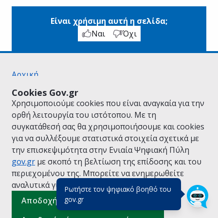
Είναι χρήσιμη αυτή η σελίδα;
Ναι
Όχι
Αρχική
Σχετικά με το gov.gr
Cookies Gov.gr
Όροι Χρήσης
Χρησιμοποιούμε cookies που είναι αναγκαία για την
Πολιτική Απορρήτου
ορθή λειτουργία του ιστότοπου. Με τη
Δήλωση προσβασιμότητας
συγκατάθεσή σας θα χρησιμοποιήσουμε και cookies
Πολιτική cookies
για να συλλέξουμε στατιστικά στοιχεία σχετικά με
Προτάσεις για το gov.gr
την επισκεψιμότητα στην Ενιαία Ψηφιακή Πύλη
Υλοποίηση από το
Υπουργείο Ψηφιακής
gov.gr
με σκοπό τη βελτίωση της επίδοσης και του
Διακυβέρνησης
περιεχομένου της. Μπορείτε να ενημερωθείτε
Ελληνικά
|
Αγγλικά
αναλυτικά για την
Πολιτική Cookies.
Ρωτήστε τον ψηφιακό βοηθό του
(πάτησε για κλείσιμο)
gov.gr
Αποδοχή όλων