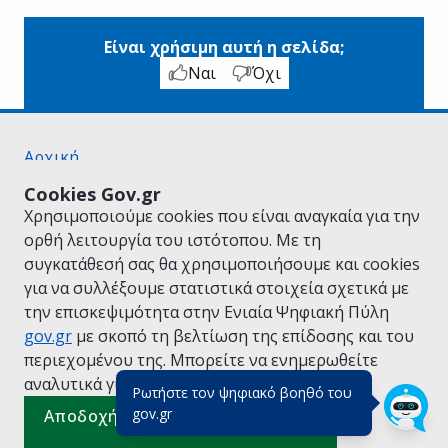
Είναι χρήσιμη αυτή η σελίδα;
Ναι
Όχι
Αρχική
Σχετικά με το gov.gr
Cookies Gov.gr
Όροι Χρήσης
Χρησιμοποιούμε cookies που είναι αναγκαία για την
Πολιτική Απορρήτου
ορθή λειτουργία του ιστότοπου. Με τη
Δήλωση προσβασιμότητας
συγκατάθεσή σας θα χρησιμοποιήσουμε και cookies
Πολιτική cookies
για να συλλέξουμε στατιστικά στοιχεία σχετικά με
Προτάσεις για το gov.gr
την επισκεψιμότητα στην Ενιαία Ψηφιακή Πύλη
Υλοποίηση από το
Υπουργείο Ψηφιακής
gov.gr
με σκοπό τη βελτίωση της επίδοσης και του
Διακυβέρνησης
περιεχομένου της. Μπορείτε να ενημερωθείτε
Ελληνικά
|
Αγγλικά
αναλυτικά για την
Πολιτική Cookies.
Ρωτήστε τον ψηφιακό βοηθό του
(πάτησε για κλείσιμο)
gov.gr
Αποδοχή όλων