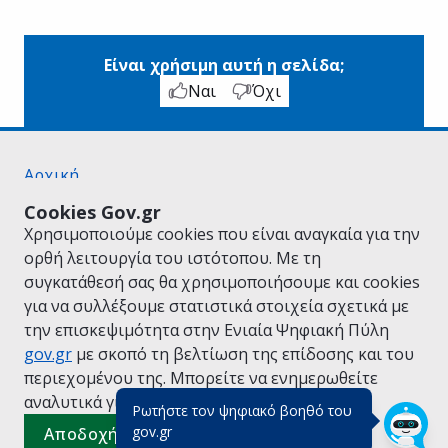
Είναι χρήσιμη αυτή η σελίδα;
Ναι
Όχι
Αρχική
Σχετικά με το gov.gr
Cookies Gov.gr
Όροι Χρήσης
Χρησιμοποιούμε cookies που είναι αναγκαία για την
Πολιτική Απορρήτου
ορθή λειτουργία του ιστότοπου. Με τη
Δήλωση προσβασιμότητας
συγκατάθεσή σας θα χρησιμοποιήσουμε και cookies
Πολιτική cookies
για να συλλέξουμε στατιστικά στοιχεία σχετικά με
Προτάσεις για το gov.gr
την επισκεψιμότητα στην Ενιαία Ψηφιακή Πύλη
Υλοποίηση από το
Υπουργείο Ψηφιακής
gov.gr
με σκοπό τη βελτίωση της επίδοσης και του
Διακυβέρνησης
περιεχομένου της. Μπορείτε να ενημερωθείτε
Ελληνικά
|
Αγγλικά
αναλυτικά για την
Πολιτική Cookies.
Ρωτήστε τον ψηφιακό βοηθό του
(πάτησε για κλείσιμο)
gov.gr
Αποδοχή όλων