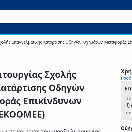
Σχολής Επαγγελματικής Κατάρτισης Οδηγών Οχημάτων Μεταφοράς 
Χρή
ιτουργίας Σχολής
Προσθ
Κατάρτισης Οδηγών
Επ
οράς Επικίνδυνων
Για
εξ
ΣΕΚΟΟΜΕΕ)
σύ
Οδηγ
νωστοποιήσετε την έναρξη λειτουργίας