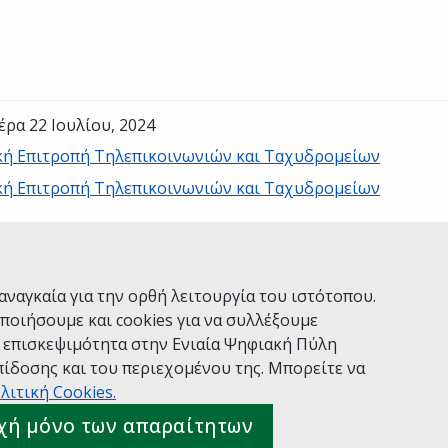
έρα 22 Ιουλίου, 2024
κή Επιτροπή Τηλεπικοινωνιών και Ταχυδρομείων
κή Επιτροπή Τηλεπικοινωνιών και Ταχυδρομείων
Ναι
Όχι
αναγκαία για την ορθή λειτουργία του ιστότοπου.
ποιήσουμε και cookies για να συλλέξουμε
ν επισκεψιμότητα στην Ενιαία Ψηφιακή Πύλη
ίδοσης και του περιεχομένου της. Μπορείτε να
Χρήσης
Πολιτική Απορρήτου
Δήλωση προσβασιμότητας
λιτική Cookies.
 gov.gr
χή μόνο των απαραίτητων
ιακής Διακυβέρνησης
Ελληνικά
|
Αγγλικά