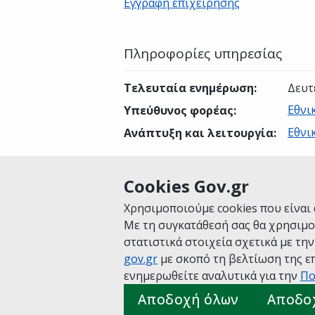
Εγγραφή επιχείρησης
Πληροφορίες υπηρεσίας
Τελευταία ενημέρωση
:
Δευτ
Εθνι
Υπεύθυνος φορέας
:
Εθνι
Ανάπτυξη και λειτουργία
:
Cookies Gov.gr
Είναι χρήσιμη αυτή η σελίδα;
Χρησιμοποιούμε cookies που είναι 
Με τη συγκατάθεσή σας θα χρησιμο
στατιστικά στοιχεία σχετικά με τη
gov.gr
με σκοπό τη βελτίωση της επ
Αρχική
Σχετικά με το gov.gr
Όροι 
ενημερωθείτε αναλυτικά για την
Πο
Πολιτική cookies
Προτάσεις για το
Αποδοχή όλων
Αποδο
Υλοποίηση από το
Υπουργείο Ψηφ