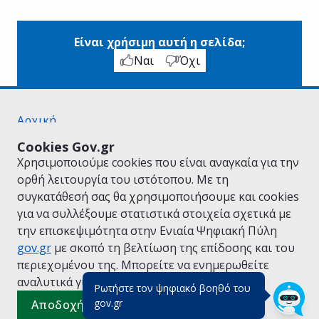
Είναι χρήσιμη αυτή η σελίδα;
Ναι
Όχι
Αρχική
Σχετικά με το gov.gr
Cookies Gov.gr
Όροι Χρήσης
Χρησιμοποιούμε cookies που είναι αναγκαία για την
Πολιτική Απορρήτου
ορθή λειτουργία του ιστότοπου. Με τη
Δήλωση προσβασιμότητας
συγκατάθεσή σας θα χρησιμοποιήσουμε και cookies
Πολιτική cookies
για να συλλέξουμε στατιστικά στοιχεία σχετικά με
Προτάσεις για το gov.gr
την επισκεψιμότητα στην Ενιαία Ψηφιακή Πύλη
Υλοποίηση από το
Υπουργείο Ψηφιακής
gov.gr
με σκοπό τη βελτίωση της επίδοσης και του
Διακυβέρνησης
περιεχομένου της. Μπορείτε να ενημερωθείτε
Ελληνικά
|
Αγγλικά
αναλυτικά για την
Πολιτική Cookies.
Ρωτήστε τον ψηφιακό βοηθό του
(πάτησε για κλείσιμο)
gov.gr
Αποδοχή όλων