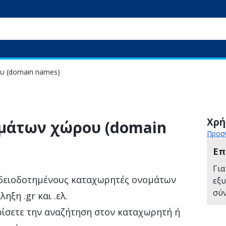
υ (domain names)
Χρή
μάτων χώρου (domain
Προσθ
Επ
Για
αδειοδοτημένους καταχωρητές ονομάτων
εξ
σύ
ξη .gr και .ελ.
ορίσετε την αναζήτηση στον καταχωρητή ή