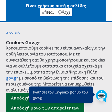
Είναι χρήσιμη αυτή η σελίδα;
Ναι
Όχι
Αρχική
Σχετικά με το gov.gr
Cookies Gov.gr
Όροι Χρήσης
Χρησιμοποιούμε cookies που είναι αναγκαία για την
Πολιτική Απορρήτου
ορθή λειτουργία του ιστότοπου. Με τη
Δήλωση προσβασιμότητας
συγκατάθεσή σας θα χρησιμοποιήσουμε και cookies
Πολιτική cookies
για να συλλέξουμε στατιστικά στοιχεία σχετικά με
Προτάσεις για το gov.gr
την επισκεψιμότητα στην Ενιαία Ψηφιακή Πύλη
Υλοποίηση από το
Υπουργείο Ψηφιακής
gov.gr
με σκοπό τη βελτίωση της επίδοσης και του
Διακυβέρνησης
περιεχομένου της. Μπορείτε να ενημερωθείτε
Ελληνικά
|
Αγγλικά
αναλυτικά για την
Πολιτική Cookies.
Ρωτήστε τον ψηφιακό βοηθό του
(πάτησε για κλείσιμο)
gov.gr
Αποδοχή όλων
Αποδοχή μόνο των απαραίτητων