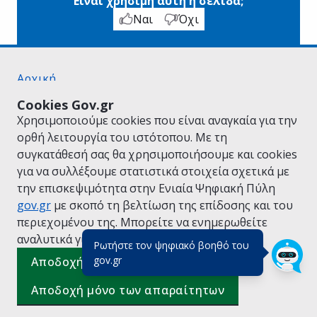
Είναι χρήσιμη αυτή η σελίδα;
Ναι
Όχι
Αρχική
Σχετικά με το gov.gr
Cookies Gov.gr
Όροι Χρήσης
Χρησιμοποιούμε cookies που είναι αναγκαία για την
Πολιτική Απορρήτου
ορθή λειτουργία του ιστότοπου. Με τη
Δήλωση προσβασιμότητας
συγκατάθεσή σας θα χρησιμοποιήσουμε και cookies
Πολιτική cookies
για να συλλέξουμε στατιστικά στοιχεία σχετικά με
Προτάσεις για το gov.gr
την επισκεψιμότητα στην Ενιαία Ψηφιακή Πύλη
Υλοποίηση από το
Υπουργείο Ψηφιακής
gov.gr
με σκοπό τη βελτίωση της επίδοσης και του
Διακυβέρνησης
περιεχομένου της. Μπορείτε να ενημερωθείτε
Ελληνικά
|
Αγγλικά
αναλυτικά για την
Πολιτική Cookies.
Ρωτήστε τον ψηφιακό βοηθό του
(πάτησε για κλείσιμο)
gov.gr
Αποδοχή όλων
Αποδοχή μόνο των απαραίτητων