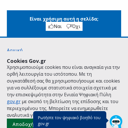
Είναι χρήσιμη αυτή η σελίδα;
Ναι
Όχι
Αρχική
Σχετικά με το gov.gr
Cookies Gov.gr
Όροι Χρήσης
Χρησιμοποιούμε cookies που είναι αναγκαία για την
Πολιτική Απορρήτου
ορθή λειτουργία του ιστότοπου. Με τη
Δήλωση προσβασιμότητας
συγκατάθεσή σας θα χρησιμοποιήσουμε και cookies
Πολιτική cookies
για να συλλέξουμε στατιστικά στοιχεία σχετικά με
Προτάσεις για το gov.gr
την επισκεψιμότητα στην Ενιαία Ψηφιακή Πύλη
Υλοποίηση από το
Υπουργείο Ψηφιακής
gov.gr
με σκοπό τη βελτίωση της επίδοσης και του
Διακυβέρνησης
περιεχομένου της. Μπορείτε να ενημερωθείτε
Ελληνικά
|
Αγγλικά
αναλυτικά για την
Πολιτική Cookies.
Ρωτήστε τον ψηφιακό βοηθό του
(πάτησε για κλείσιμο)
gov.gr
Αποδοχή όλων