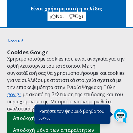
Είναι χρήσιμη αυτή η σελίδα;
Ναι
Όχι
Αρχική
Σχετικά με το gov.gr
Cookies Gov.gr
Όροι Χρήσης
Χρησιμοποιούμε cookies που είναι αναγκαία για την
Πολιτική Απορρήτου
ορθή λειτουργία του ιστότοπου. Με τη
Δήλωση προσβασιμότητας
συγκατάθεσή σας θα χρησιμοποιήσουμε και cookies
Πολιτική cookies
για να συλλέξουμε στατιστικά στοιχεία σχετικά με
Προτάσεις για το gov.gr
την επισκεψιμότητα στην Ενιαία Ψηφιακή Πύλη
Υλοποίηση από το
Υπουργείο Ψηφιακής
gov.gr
με σκοπό τη βελτίωση της επίδοσης και του
Διακυβέρνησης
περιεχομένου της. Μπορείτε να ενημερωθείτε
Ελληνικά
|
Αγγλικά
αναλυτικά για την
Πολιτική Cookies.
Ρωτήστε τον ψηφιακό βοηθό του
(πάτησε για κλείσιμο)
gov.gr
Αποδοχή όλων
Αποδοχή μόνο των απαραίτητων