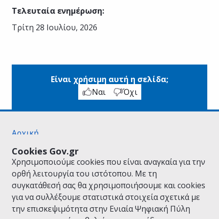
Τελευταία ενημέρωση
:
Τρίτη 28 Ιουλίου, 2026
Είναι χρήσιμη αυτή η σελίδα;
Ναι
Όχι
Αρχική
Σχετικά με το gov.gr
Cookies Gov.gr
Όροι Χρήσης
Χρησιμοποιούμε cookies που είναι αναγκαία για την
Πολιτική Απορρήτου
ορθή λειτουργία του ιστότοπου. Με τη
Δήλωση προσβασιμότητας
συγκατάθεσή σας θα χρησιμοποιήσουμε και cookies
Πολιτική cookies
για να συλλέξουμε στατιστικά στοιχεία σχετικά με
Προτάσεις για το gov.gr
την επισκεψιμότητα στην Ενιαία Ψηφιακή Πύλη
Υλοποίηση από το
Υπουργείο Ψηφιακής